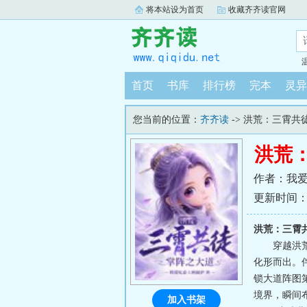
将本站设为首页
收藏齐齐读官网
首页
书库
排行榜
完本
灵异
您当前的位置：
齐齐读
-> 洪荒：三霄
洪荒
作者：我
更新时间：202
洪荒：三霄
穿越洪
化形而出。
锁大道阵图
境界，瞬间
加入书架