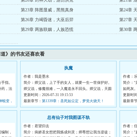
第20章 封神大劫，游历洪荒
第21章
第23章 阵图显威，黑熊真身
第24章
第26章 力竭昏迷，大巫后羿
第27章
第29章 两族联姻，人族恐慌
第30章
阵道》的书友还喜欢看
执魔
作者：我是墨水
作者：
金手指。
简介：师父说，上了手的女人，就要一生一世保护好。
简介：“
丹药，法
师父说，修魔很难，一入魔道永不回头。师父说，天圆
如死灰。
地...
更新时间：2026-07-31 19:15:53
更新时间：2
神蜕变，
最新章节：
第1339章：圣死如尘定，梦觉火烧天！
最新章
总有仙子对我图谋不轨
作者：君望归去
作者：
门编制，
简介：病娇圣女想把我炼成剑灵；师尊想让我当逆徒；
简介：“