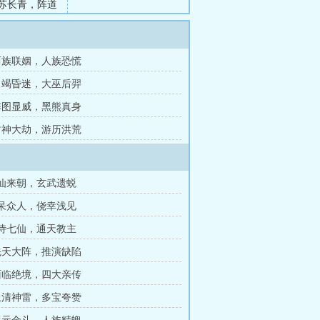
苏长青，阵道
 两族联姻，人族恐慌
 力竭昏迷，大巫后羿
 阵图显威，黑熊真身
 封神大劫，游历洪荒
万仙来朝，玄武遗蜕
惊呆众人，侥幸浅见
随侍七仙，通天教主
 先天大阵，推演缺陷
 面临绝境，四大亲传
 上清神雷，多宝夸赞