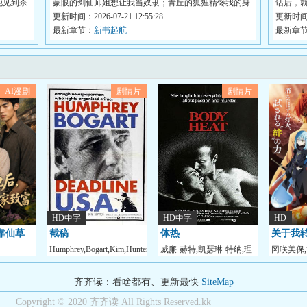
他见到杀
蒙眼的剑仙师姐想让我当奴隶；青丘的狐狸精馋我的身
话后，
子...
更新时间：2026-07-21 12:55:28
去...
更新时间：2
最新章节：
新书起航
最新章
AI漫剧
剧情片
剧情片
HD中字
HD中字
HD
靠仙草
截稿
体热
关于我
Humphrey,Bogart,Kim,Hunter,Ed,Begley
威廉·赫特,凯瑟琳·特纳,理
冈咲美保
姆这档事
查德·克里纳,
美,前野智
齐齐读：看啥都有、更新最快
SiteMap
Copyright © 2020 齐齐读 All Rights Reserved.kk