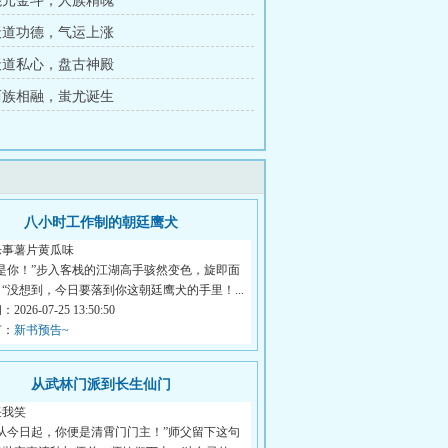
 混元金斗，人族精魄
 天道功德，气运上涨
 天道私心，盘古神殿
 两族相融，蚩尤诞生
八小时工作制的朝廷鹰犬
乐事薯片黄瓜味
是你！”步入客栈的江湖高手骇然变色，旋即面
“没想到，今日要落到你这朝廷鹰犬的手里！...
026-07-25 13:50:50
节：
新书预告~
从武林门派到长生仙门
任我笑
从今日起，你便是清霄门门主！”师父留下这句