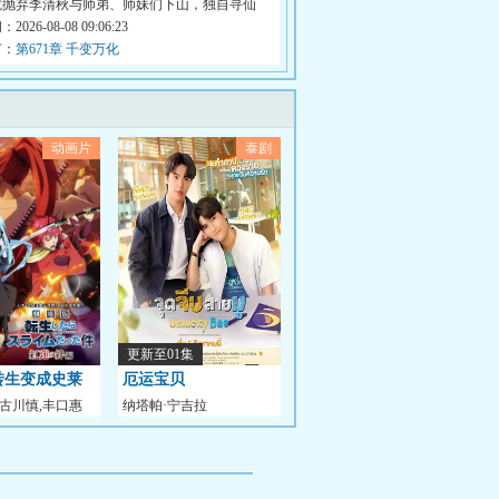
就抛弃李清秋与师弟、师妹们下山，独自寻仙
026-08-08 09:06:23
节：
第671章 千变万化
动画片
泰剧
更新至01集
转生变成史莱
厄运宝贝
,古川慎,丰口惠
纳塔帕·宁吉拉
 红莲之绊篇
昭,千本木
瓦,TupthongSuwanrakanont,