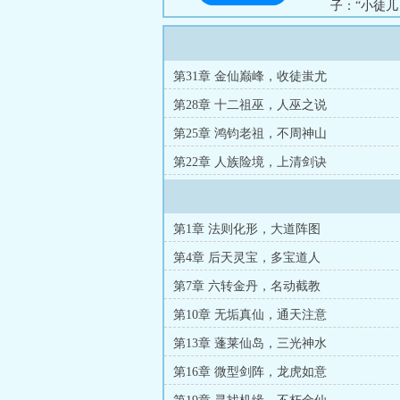
子：“小徒
万古如长夜！”
第31章 金仙巅峰，收徒蚩尤
第28章 十二祖巫，人巫之说
第25章 鸿钧老祖，不周神山
第22章 人族险境，上清剑诀
第1章 法则化形，大道阵图
第4章 后天灵宝，多宝道人
第7章 六转金丹，名动截教
第10章 无垢真仙，通天注意
第13章 蓬莱仙岛，三光神水
第16章 微型剑阵，龙虎如意