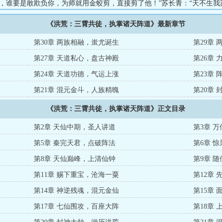
儿，谁要是敢欺负你，为师就用金蛟剪，直接剪了他！”苏长青：“天不生我
...
《洪荒：三霄共徒，执掌诸天阵道》最新章节
第30章 两族相融，蚩尤诞生
第29章
第27章 天道私心，盘古神殿
第26章
第24章 天道功德，气运上涨
第23章
第21章 混元金斗，人族精魄
第20章
《洪荒：三霄共徒，执掌诸天阵道》正文目录
第2章 天仙中期，圣人讲道
第3章 
第5章 秦完天君，点破阵法
第6章 
第8章 天仙巅峰，上清仙钟
第9章 
第11章 赐下重宝，沧海一粟
第12章
第14章 神逆残魂，混元金仙
第15章
第17章 七仙围攻，百座大阵
第18章