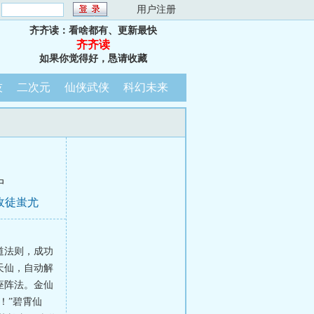
：
用户注册
齐齐读：看啥都有、更新最快
齐齐读
如果你觉得好，恳请收藏
技
二次元
仙侠武侠
科幻未来
中
收徒蚩尤
道法则，成功
天仙，自动解
座阵法。金仙
！”碧霄仙