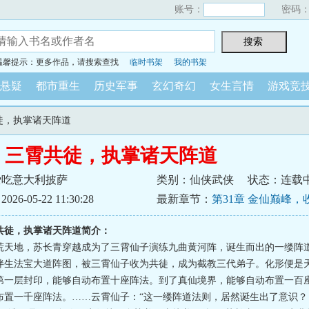
账号：
密码
温馨提示：更多作品，请搜索查找
临时书架
我的书架
悬疑
都市重生
历史军事
玄幻奇幻
女生言情
游戏竞
共徒，执掌诸天阵道
：三霄共徒，执掌诸天阵道
爱吃意大利披萨
类别：仙侠武侠
状态：连载
6-05-22 11:30:28
最新章节：
第31章 金仙巅峰，
共徒，执掌诸天阵道简介：
荒天地，苏长青穿越成为了三霄仙子演练九曲黄河阵，诞生而出的一缕阵
伴生法宝大道阵图，被三霄仙子收为共徒，成为截教三代弟子。化形便是
第一层封印，能够自动布置十座阵法。到了真仙境界，能够自动布置一百
布置一千座阵法。……云霄仙子：“这一缕阵道法则，居然诞生出了意识？