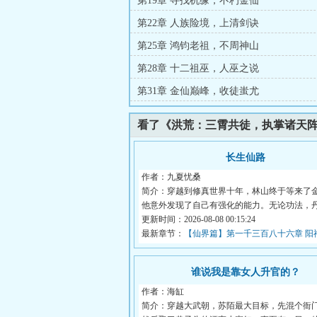
第19章 寻找机缘，不朽金仙
第22章 人族险境，上清剑诀
第25章 鸿钧老祖，不周神山
第28章 十二祖巫，人巫之说
第31章 金仙巅峰，收徒蚩尤
看了《洪荒：三霄共徒，执掌诸天
长生仙路
作者：九夏忧桑
简介：穿越到修真世界十年，林山终于等来了
他意外发现了自己有强化的能力。无论功法，
宝...
更新时间：2026-08-08 00:15:24
最新章节：
【仙界篇】第一千三百八十六章 阳
湮炽召唤
谁说我是靠女人升官的？
作者：海缸
简介：穿越大武朝，苏陌最大目标，先混个衙