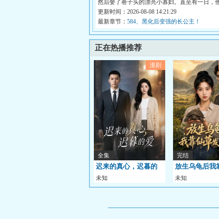
然后娶了巷子头的漂亮小寡妇。直至有一日，
人...
更新时间：2026-08-08 14:21:29
最新章节：
584、黑化后变强的长公主！
正在热播推荐
漫剧
全集
完结
迟来的真心，迟暮的
放生乌龟后我
未知
未知
爱
发家致富