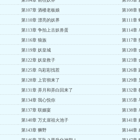
第104章 前往妖界
第105章
第107章 酒楼老板娘
第108
第110章 漂亮的妖界
第111
第113章 争拍上古妖兽蛋
第114章
第116章 狼族
第117章
第119章 妖皇城
第120
第122章 妖皇救子
第123章
第125章 乌彩彩找茬
第126
第128章 上官彻来了
第129章
第131章 弄月和弄白回来了
第132章
第134章 我心悦你
第135章
第137章 联姻宴
第138
第140章 万丈崖祖火池子
第141章
第143章 狮野
第144