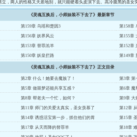
两立，两人的性格又天差地别，就只能硬着头皮演下去。高冷腹黑的圣女
尊上官彻气得头疼，把左右护法整得怀疑人生。可爱开朗的小师妹突然毒
《灵魂互换后，小师妹装不下去了》最新章节
怀疑她中了邪。两人一边互相坑害、互相拆台，一边寻找解开灵魂互换的
，一场涉及修仙界与魔界的惊天阴谋正在暗中酝酿，而她们的灵魂互换，
第159章 乌瑶和楚因3
第158章
数……...
第156章 妖界风云
第155章
第153章 替罪羔羊
第152章
第150章 妖皇拦路
第149章
《灵魂互换后，小师妹装不下去了》正文目录
第2章 什么！她要去魔族了！
第3章 
第5章 做噩梦还能共享五感？
第6章 
第8章 帮老夫一个忙，如何？
第9章 
第11章 师门的关爱太真实，圣女羡慕了
第12章
第14章 诱惑活宝第一步，抓住他们的胃
第15章
第17章 从天而降的替罪羊
第18章