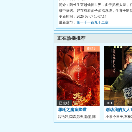
简介：陆长生穿越仙侠世界，由于灵根太差，
核中落选。好在有着多子多福系统，生育子嗣
奖...
更新时间：2026-08-07 15:07:14
最新章节：
第一千一百九十二章
正在热播推荐
剧情片
已完结
HD
哪吒之魔童降世
别动我的女人19
吕艳婷,囧森瑟夫,瀚墨,陈
小泉今日子,石桥
浩,绿绮,张珈铭,杨
次郎,金子美香,山