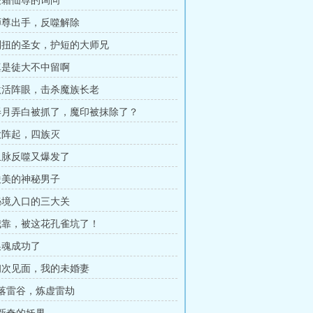
 凌霜仙尊的询问
 师尊出手，反噬解除
 别扭的圣女，护短的大师兄
 真是徒大不中留啊
 激活阵眼，击杀魔族长老
 弄月弄白被抓了，魔印被抹除了？
 大阵起，四族灭
 血脉反噬又爆发了
 俊美的神秘男子
 秘境入口的三大关
 我靠，被这花孔雀坑了！
 换魂成功了
 初次见面，我的未婚妻
章 落雷谷，炼虚雷劫