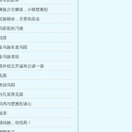
 新奇的妖界
章 狮族少主狮泉，小猪楚雅彤
章 蛇族柳余，天香拍卖会
 乌彩彩的刁难
 找茬
章 金乌族长老乌阳
 金乌族老祖
章 跟外祖父开诚布公谈一谈
 见面
 教训乌阳
 与孔宣再见面
章 乌鸿与楚雅彤谈心
 娘亲
章 感动她，你找死！