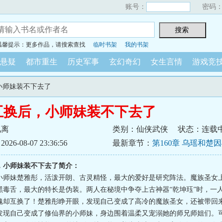
账号：
密码
温馨提示：更多作品，请搜索查找
临时书架
我的书架
悬疑
都市重生
历史军事
玄幻奇幻
女生言情
游戏竞
，小师妹装不下去了
互换后，小师妹装不下去了
凤离
类别：仙侠武侠
状态：连载
6-08-07 23:36:56
最新章节：
第160章 乌瑶和楚因
，小师妹装不下去了简介：
小师妹楚雅彤，活泼开朗、古灵精怪，最大的爱好是研究阵法。魔族圣女
黑毒舌，最大的特长是伪装。两人在秘境中争夺上古神器“乾坤珏”时，一
魂却互换了！楚雅彤睁开眼，发现自己变成了高冷的魔族圣女，还被带回
发现自己变成了修仙界的小师妹，身边围着温柔又宠溺她的师兄师姐们。