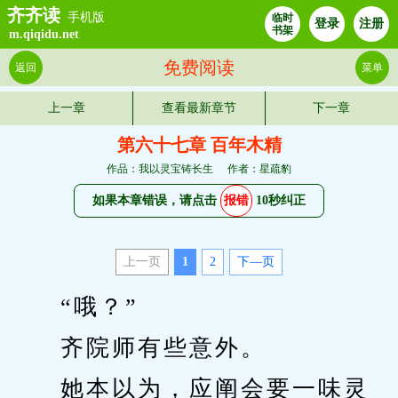
齐齐读
手机版
临时
登录
注册
书架
m.qiqidu.net
免费阅读
返回
菜单
上一章
查看最新章节
下一章
第六十七章 百年木精
作品：我以灵宝铸长生
作者：星疏豹
如果本章错误，请点击
报错
10秒纠正
上一页
1
2
下—页
　　“哦？”
　　齐院师有些意外。
　　她本以为，应阐会要一味灵