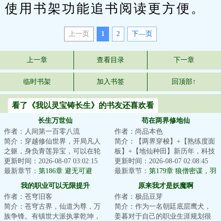
使用书架功能追书阅读更方便。
上一页
1
2
下—页
上一章
查看目录
下一章
临时书架
加入书签
回顶部↑
看了《我以灵宝铸长生》的书友还喜欢看
长生万世仙
苟在两界修地仙
作者：人间第一百零八流
作者：尚品本色
简介：穿越修仙世界，开局凡人
简介：【两界穿梭】+【熟练度面
之躯，身负青莲异宝，可以在轮
板】+【地仙种田】新历年，科技
回中无限进化血脉灵根。方生一
更新时间：2026-08-07 03:02:15
与地仙道并行的帝国时代。普通
更新时间：2026-08-07 02:08:45
世世轮回，从杂...
最新章节：
第186章 避无可避
人陆羽为救濒...
最新章节：
第179章 狼僧密谋，羽
化真经
我的职业可以无限提升
原来我才是妖魔啊
作者：苍穹旧客
作者：极品豆芽
简介：苍穹古界，仙道为尊，万
简介：作为一名朝廷底层鹰犬，
族争锋。有镇世大派执掌乾坤，
姜暮对于自己的职业生涯规划很