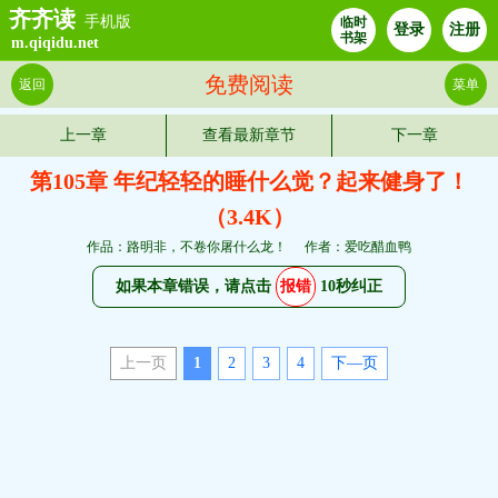
齐齐读
手机版
临时
登录
注册
书架
m.qiqidu.net
免费阅读
返回
菜单
上一章
查看最新章节
下一章
第105章 年纪轻轻的睡什么觉？起来健身了！
（3.4K）
作品：路明非，不卷你屠什么龙！
作者：爱吃醋血鸭
如果本章错误，请点击
报错
10秒纠正
上一页
1
2
3
4
下—页