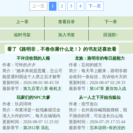
上一页
1
2
3
4
下—页
上一章
查看目录
下一章
临时书架
加入书签
回顶部↑
看了《路明非，不卷你屠什么龙！》的书友还喜欢看
不许没收我的人籍
龙族：路明非的每日超能力
作者：可怜的夕夕
作者：忘却的彼方
简介：“她本来就是恶魔，怎么可
简介：每天早上醒来，路明非都
能是遇到我这个人类之后才被带
会收到一条短信，告诉他今天的
坏的？那些批评家总在说一些很
更新时间：2026-08-01 00:45:59
超能力是什么。昨天是召唤Fate里
更新时间：2026-08-07 02:28:33
荒唐的东西。...
最新章节：
第九百零八章 枢机主
的角色，今天...
最新章节：
第147章 夏弥加入战
教或魔族的故事
场！
玩家们的NPC大爹
从一人之下开始当狐仙
作者：玖武珥绮
作者：指节发白
简介：布莱泽是一款现象级完全
简介：在外面你喊我狐狸精，我
潜入大作的NPC，每天在城墙内
不挑你的理，可在这长白山地
过着一成不变的生活。直到有一
更新时间：2026-08-07 11:25:02
界，你该喊我什么？仙家！···这
更新时间：2026-07-29 17:55:44
天，他的决定去...
最新章节：
第2812章 添乱
是一只玄狐，...
最新章节：
完本说明+有的没的