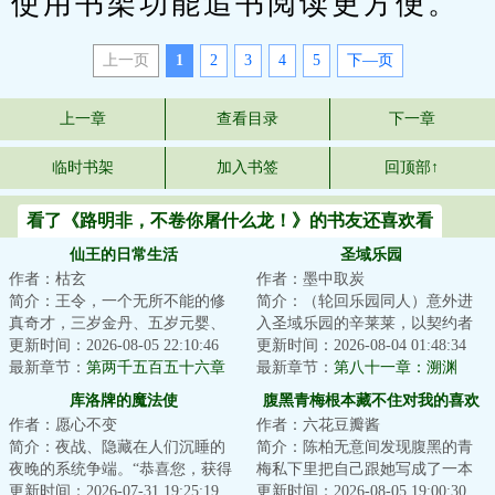
使用书架功能追书阅读更方便。
上一页
1
2
3
4
5
下—页
上一章
查看目录
下一章
临时书架
加入书签
回顶部↑
看了《路明非，不卷你屠什么龙！》的书友还喜欢看
仙王的日常生活
圣域乐园
作者：枯玄
作者：墨中取炭
简介：王令，一个无所不能的修
简介：（轮回乐园同人）意外进
真奇才，三岁金丹、五岁元婴、
入圣域乐园的辛莱莱，以契约者
七岁化神……作为这个世界上几
更新时间：2026-08-05 22:10:46
的身份展开了名为无才能者的人
更新时间：2026-08-04 01:48:34
乎无所不能的存...
最新章节：
第两千五百五十六章
生。他曾于王座...
最新章节：
第八十一章：溯渊
我这一生滴酒不沾
库洛牌的魔法使
腹黑青梅根本藏不住对我的喜欢
作者：愿心不变
作者：六花豆瓣酱
简介：夜战、隐藏在人们沉睡的
简介：陈柏无意间发现腹黑的青
夜晚的系统争端。“恭喜您，获得
梅私下里把自己跟她写成了一本
SSS级能力。”系统的声音异常美
更新时间：2026-07-31 19:25:19
禁忌小说中的男女主？当这个秘
更新时间：2026-08-05 19:00:30