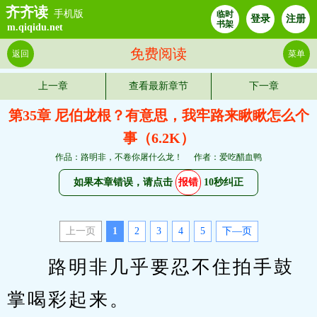
齐齐读
手机版
临时
登录
注册
书架
m.qiqidu.net
免费阅读
返回
菜单
上一章
查看最新章节
下一章
第35章 尼伯龙根？有意思，我牢路来瞅瞅怎么个
事（6.2K）
作品：路明非，不卷你屠什么龙！
作者：爱吃醋血鸭
如果本章错误，请点击
报错
10秒纠正
上一页
1
2
3
4
5
下—页
　　路明非几乎要忍不住拍手鼓
掌喝彩起来。