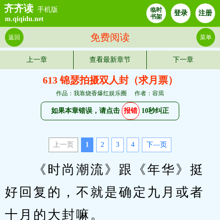
齐齐读
手机版
临时
登录
注册
书架
m.qiqidu.net
免费阅读
返回
菜单
上一章
查看最新章节
下一章
613 锦瑟拍摄双人封（求月票）
作品：我靠烧香爆红娱乐圈
作者：容焉
如果本章错误，请点击
报错
10秒纠正
上一页
1
2
3
4
下—页
　　《时尚潮流》跟《年华》挺
好回复的，不就是确定九月或者
十月的大封嘛。