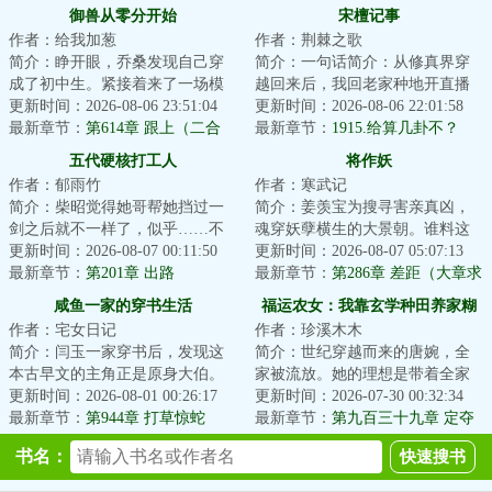
御兽从零分开始
宋檀记事
作者：给我加葱
作者：荆棘之歌
简介：睁开眼，乔桑发现自己穿
简介：一句话简介：从修真界穿
成了初中生。紧接着来了一场模
越回来后，我回老家种地开直播
拟考。毕业她怕了吗？她怕
更新时间：2026-08-06 23:51:04
卖菜了！修成金丹渡劫失败的宋
更新时间：2026-08-06 22:01:58
了……这考的都什么...
最新章节：
第614章 跟上（二合
檀回到现代，发...
最新章节：
1915.给算几卦不？
一）
五代硬核打工人
将作妖
作者：郁雨竹
作者：寒武记
简介：柴昭觉得她哥帮她挡过一
简介：姜羡宝为搜寻害亲真凶，
剑之后就不一样了，似乎……不
魂穿妖孽横生的大景朝。谁料这
是他了。他总会说些郑先生都没
更新时间：2026-08-07 00:11:50
里破案，不看证据，只靠卦师！
更新时间：2026-08-07 05:07:13
听过的，她听起...
最新章节：
第201章 出路
这不巧了嘛？！...
最新章节：
第286章 差距（大章求
月票）
咸鱼一家的穿书生活
福运农女：我靠玄学种田养家糊
作者：宅女日记
作者：珍溪木木
口
简介：闫玉一家穿书后，发现这
简介：世纪穿越而来的唐婉，全
本古早文的主角正是原身大伯。
家被流放。她的理想是带着全家
他们是扒着大伯喝血，早早被分
更新时间：2026-08-01 00:26:17
去致富，从此山高水长，远离朝
更新时间：2026-07-30 00:32:34
家，在全文末尾...
最新章节：
第944章 打草惊蛇
堂恩怨。只是理...
最新章节：
第九百三十九章 定夺
书名：