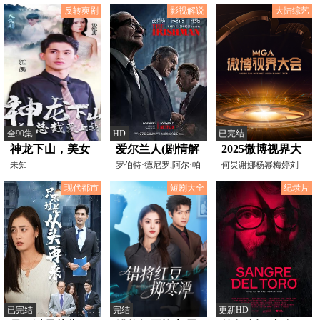
反转爽剧
影视解说
大陆综艺
全90集
HD
已完结
神龙下山，美女
爱尔兰人(剧情解
2025微博视界大
总裁爱上我
未知
说）
罗伯特·德尼罗,阿尔·帕
会
何炅谢娜杨幂梅婷刘
西诺,乔·佩西,安
琳秦海璐白鹿
现代都市
短剧大全
纪录片
已完结
完结
更新HD