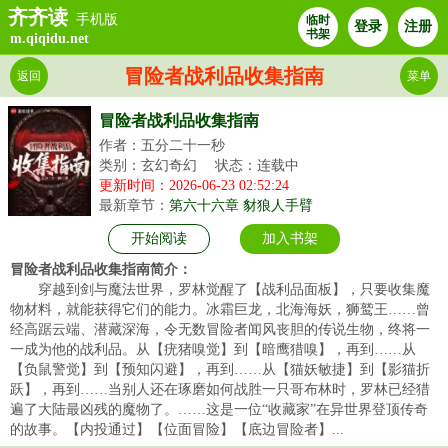
齐齐读
手机版
临时
登录
注册
书架
m.qiqidu.net
冒险者战利品收集指南
返回
菜单
冒险者战利品收集指南
作者：五分二十一秒
类别：玄幻奇幻
状态：连载中
更新时间：2026-06-23 02:52:24
最新章节：
第六十六章 豺狼人手臂
开始阅读
加入书架
冒险者战利品收集指南简介：
穿越到剑与魔法世界，罗林觉醒了【战利品面板】，只要收集魔
物材料，就能获得它们的能力。冰霜巨龙，北海海妖，狮鹫王……曾
经高踞云端、潜藏深海，令无数冒险者闻风丧胆的传说生物，终将一
一成为他的战利品。从【疣猪嗅觉】到【暗鹰猎嗅】，再到……从
【负鼠警觉】到【预知闪避】，再到……从【猫妖敏捷】到【影猫折
跃】，再到……当别人还在琢磨如何战胜一只哥布林时，罗林已经猎
遍了大陆最凶残的魔物了。……这是一位“收藏家”在异世界登顶传奇
的故事。【内投通过】【位面冒险】【底边冒险者】...