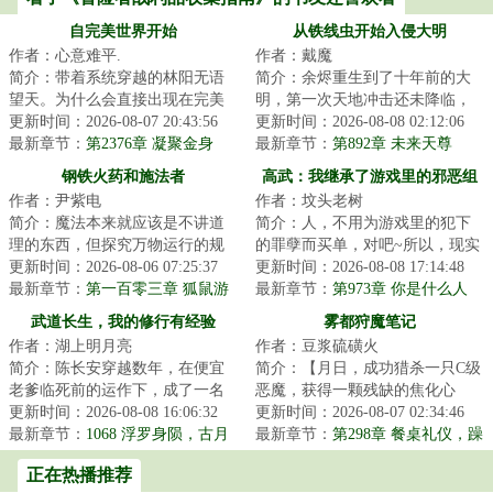
自完美世界开始
从铁线虫开始入侵大明
作者：心意难平.
作者：戴魔
简介：带着系统穿越的林阳无语
简介：余烬重生到了十年前的大
望天。为什么会直接出现在完美
明，第一次天地冲击还未降临，
世界这种噩梦级世界？还好可以
更新时间：2026-08-07 20:43:56
万妖没有彻底复苏，倭寇还未彻
更新时间：2026-08-08 02:12:06
继续穿越，不慌...
最新章节：
第2376章 凝聚金身
底携百鬼登陆，...
最新章节：
第892章 未来天尊
钢铁火药和施法者
高武：我继承了游戏里的邪恶组
作者：尹紫电
作者：坟头老树
织
简介：魔法本来就应该是不讲道
简介：人，不用为游戏里的犯下
理的东西，但探究万物运行的规
的罪孽而买单，对吧~所以，现实
律却是人类的天性。这是一个量
更新时间：2026-08-06 07:25:37
里我唯唯诺诺，游戏里我重拳出
更新时间：2026-08-08 17:14:48
产型魔法战工具...
最新章节：
第一百零三章 狐鼠游
击。现实里我...
最新章节：
第973章 你是什么人
戏（十三）
武道长生，我的修行有经验
雾都狩魔笔记
作者：湖上明月亮
作者：豆浆硫磺火
简介：陈长安穿越数年，在便宜
简介：【月日，成功猎杀一只C级
老爹临死前的运作下，成了一名
恶魔，获得一颗残缺的焦化心
不入册的差役替补。世道艰难，
更新时间：2026-08-08 16:06:32
脏，灵性升华。】【月日，成功
更新时间：2026-08-07 02:34:46
命比纸薄。本打...
最新章节：
1068 浮罗身陨，古月
猎杀一只温迪戈...
最新章节：
第298章 餐桌礼仪，躁
危机
动的奇诺牌（二合一）
正在热播推荐