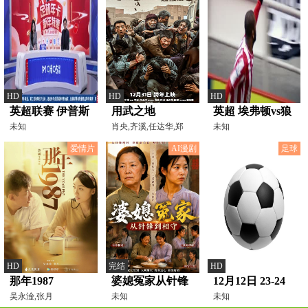
HD
HD
HD
英超联赛 伊普斯
用武之地
英超 埃弗顿vs狼
维奇VS曼城
未知
肖央,齐溪,任达华,郑
队 20230826（林
未知
恺,潘斌龙,法提,奥黛丽
20250120
梦鸽）
爱情片
AI漫剧
足球
HD
完结
HD
那年1987
婆媳冤家从针锋
12月12日 23-24
吴永淦,张月
到相守
未知
赛季西甲第16轮
未知