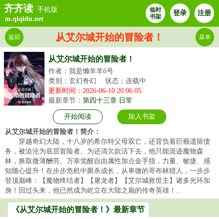
齐齐读
手机版
临时
登录
注册
书架
m.qiqidu.net
从艾尔城开始的冒险者！
返回
菜单
从艾尔城开始的冒险者！
作者：我是懒羊羊6号
类别：玄幻奇幻
状态：连载中
更新时间：2026-06-10 20:06:05
最新章节：
第四十三章 日常
开始阅读
加入书架
从艾尔城开始的冒险者！简介：
穿越奇幻大陆，十八岁的希尔特父母双亡，还背负着巨额遗留债
务，被迫沦为底层冒险者。为还清欠款活下去，他只能混迹魔物森
林，换取微薄酬劳。万幸觉醒自由属性加点金手指，力量、敏捷、感
知随心提升！在步步危机中厮杀成长，从卑微的哥布林猎人，一步步
登顶巅峰：【魔物终结者】【屠龙者】【艾尔城救世主】诸多光环加
身！回过头来，他已然成为屹立在大陆之巅的传奇英雄！...
《从艾尔城开始的冒险者！》最新章节