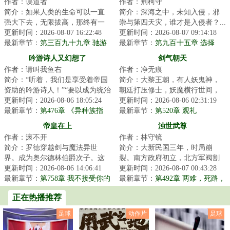
作者：误道者
作者：荆柯守
简介：如果人类的生命可以一直
简介：深海之中，未知入侵，邪
强大下去，无限拔高，那终有一
崇与第四天灾，谁才是入侵者？...
日能与天相接！...
更新时间：2026-08-07 16:22:48
更新时间：2026-08-07 09:14:18
最新章节：
第三百九十九章 驰游
最新章节：
第九百十五章 选择
渡异景
吟游诗人又幻想了
剑气朝天
作者：请叫我鱼右
作者：净无痕
简介：“听着，我们是享受着帝国
简介：大黎王朝，有人妖鬼神，
资助的吟游诗人！”“要以成为统治
朝廷打压修士，妖魔横行世间，
者的喉舌、贵族们的传声筒为己
更新时间：2026-08-06 18:05:24
百姓生灵涂炭，李凡奉师命出山
更新时间：2026-08-06 02:31:19
任。既然...
最新章节：
第476章 《异种族指
斩妖，却卷入一...
最新章节：
第520章 观礼
南：主母们的果园》（4k）
帝皇在上
浊世武尊
作者：滚不开
作者：林守镜
简介：罗德穿越剑与魔法异世
简介：大新民国三年，时局崩
界。成为奥尔德林伯爵次子。这
裂。南方政府初立，北方军阀割
个世界异族林立，高地的蛮族、
更新时间：2026-08-06 14:06:41
据混战。西洋铁舰叩关，前朝幽
更新时间：2026-08-07 00:43:28
御兽的荒原人，甚...
最新章节：
第758章 我不接受你的
魂不散。这是一个...
最新章节：
第492章 两难，死路，
投降
称帝！
正在热播推荐
足球
动作片
足球