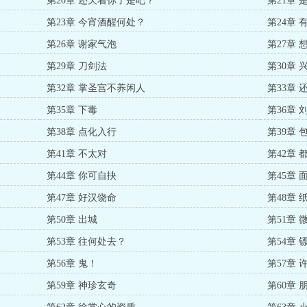
第20章 还欠着你了是吧？
第21章 
第23章 今宵酒醒何处？
第24章
第26章 谢家气泡
第27章 
第29章 刀剑法
第30章 
第32章 掌圣宫不养闲人
第33章
第35章 下毒
第36章 
第38章 点化入行
第39章 
第41章 不太对
第42章 
第44章 你可自抉
第45章 
第47章 好汉饶命
第48章 
第50章 出城
第51章 
第53章 往何处去？
第54章 
第56章 鬼！
第57章 
第59章 神珍玄奇
第60章