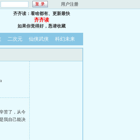
：
用户注册
齐齐读：看啥都有、更新最快
齐齐读
如果你觉得好，恳请收藏
技
二次元
仙侠武侠
科幻未来
中
辛苦了，从今
是我自己能决