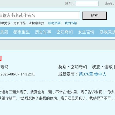
账号：
密码
温馨提示：更多作品，请搜索查找
临时书架
我的书架
悬疑
都市重生
历史军事
玄幻奇幻
女生言情
游戏竞
仙
芳老马
类别：玄幻奇幻
状态：连载
6-08-07 14:12:41
最新章节：
第376章 镜中人
：
士遗有三颗大瘤子。裴夏也有一颗，不幸在他头里。瘤子告诉裴夏：“你太
希望你躺平。”然后废掉了裴夏的修为。瘤子还是天真了。我躺得平不平，