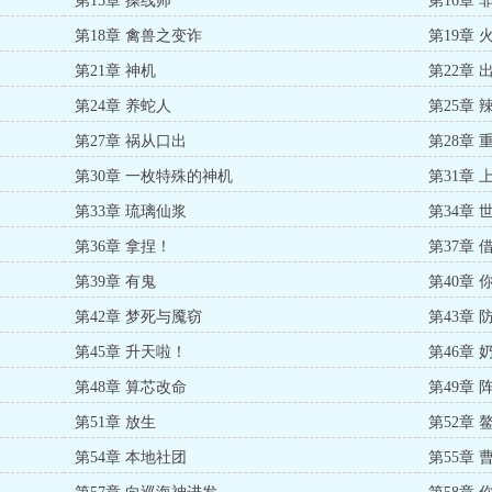
第15章 操线师
第16章
第18章 禽兽之变诈
第19章 
第21章 神机
第22章 
第24章 养蛇人
第25章 
第27章 祸从口出
第28章 
第30章 一枚特殊的神机
第31章 
第33章 琉璃仙浆
第34章 
第36章 拿捏！
第37章 
第39章 有鬼
第40章
第42章 梦死与魇窃
第43章 
第45章 升天啦！
第46章 
第48章 算芯改命
第49章 
第51章 放生
第52章 
第54章 本地社团
第55章 