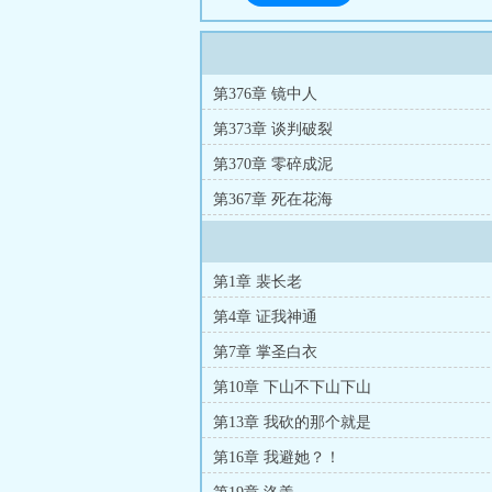
第376章 镜中人
第373章 谈判破裂
第370章 零碎成泥
第367章 死在花海
第1章 裴长老
第4章 证我神通
第7章 掌圣白衣
第10章 下山不下山下山
第13章 我砍的那个就是
第16章 我避她？！