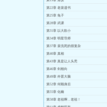
第19章 洛羡
第22章 老裴遗书
第25章 兔子
第28章 武课
第31章 以大欺小
第34章 明星导师
第37章 裴洗死的很复杂
第40章 真相
第43章 真是让人头秃
第46章 剑相向
第49章 外置大脑
第52章 何顾身后
第55章 化幽
第58章 老祖啊，老祖！