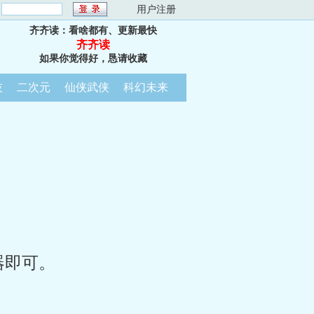
：
用户注册
齐齐读：看啥都有、更新最快
齐齐读
如果你觉得好，恳请收藏
技
二次元
仙侠武侠
科幻未来
器即可。